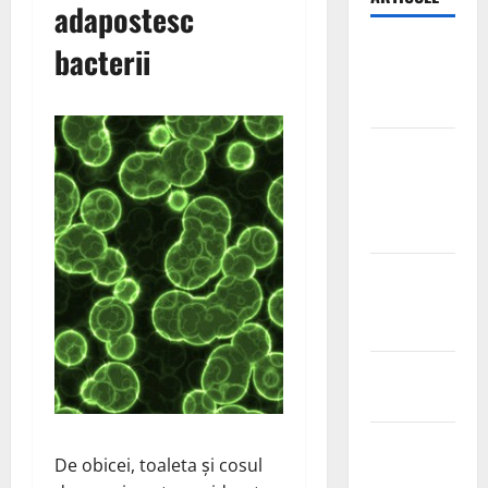
adapostesc
Ia tot ce e
bacterii
mai bun din
fructe!
Sutienul, un
pericol
pentru
sanatate?
De ce este
important
magneziul
Laptisorul
de matca
Mentine
De obicei, toaleta și cosul
sanatatea