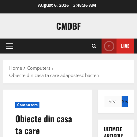
Skip
August 6, 2026
3:48:37 AM
to
content
CMDBF
LIVE
Primary
Menu
Home
Computers
Obiecte din casa ta care adapostesc bacterii
Search
Computers
for:
Obiecte din casa
ta care
ULTIMELE
ARTICOLE