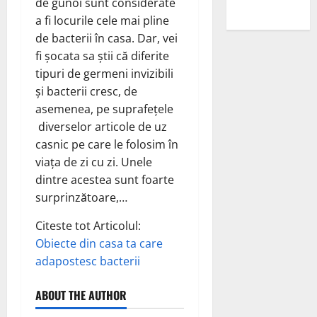
de gunoi sunt considerate
sanilor
a fi locurile cele mai pline
de bacterii în casa. Dar, vei
fi șocata sa știi că diferite
tipuri de germeni invizibili
și bacterii cresc, de
asemenea, pe suprafețele
diverselor articole de uz
casnic pe care le folosim în
viața de zi cu zi. Unele
dintre acestea sunt foarte
surprinzătoare,…
Citeste tot Articolul:
Obiecte din casa ta care
adapostesc bacterii
ABOUT THE AUTHOR