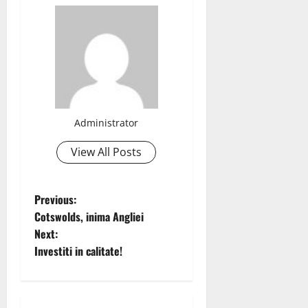
Administrator
View All Posts
P
Previous:
Cotswolds, inima Angliei
o
Next:
Investiti in calitate!
s
t