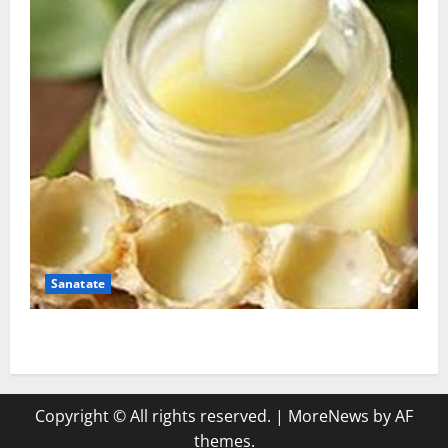
Sanatate
Laptisorul de matca
Copyright © All rights reserved.
|
MoreNews
by AF
themes.