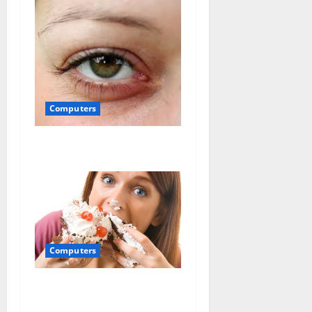
Computers
Sindromul ochilor uscati
Computers
Mancatul pe baza
emotionala