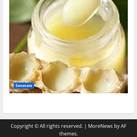
Sanatate
Laptisorul de matca
Copyright © All rights reserved.
|
MoreNews
by AF
themes.