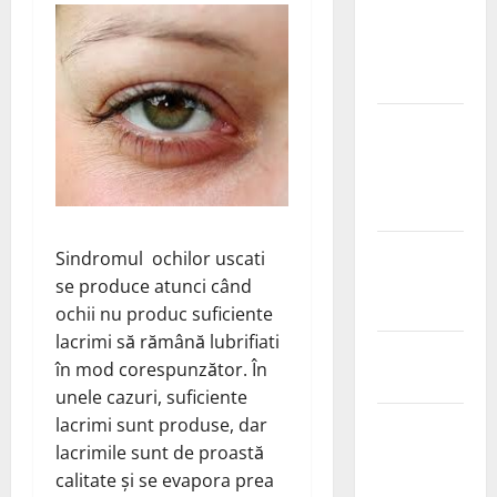
Ia tot ce e
mai bun din
fructe!
Sutienul, un
pericol
pentru
sanatate?
De ce este
Sindromul ochilor uscati
important
se produce atunci când
magneziul
ochii nu produc suficiente
lacrimi să rămână lubrifiati
Laptisorul
în mod corespunzător. În
de matca
unele cazuri, suficiente
Mentine
lacrimi sunt produse, dar
sanatatea
lacrimile sunt de proastă
sanilor
calitate și se evapora prea