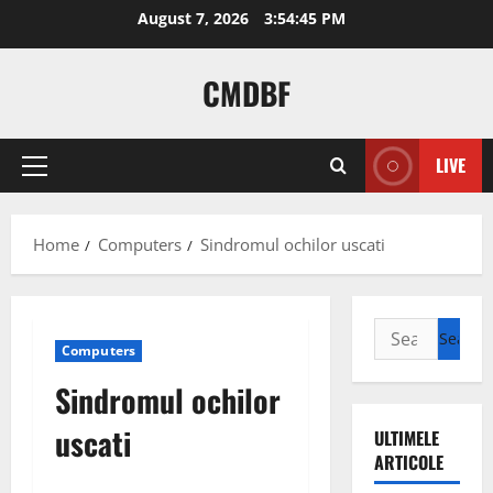
Skip
August 7, 2026
3:54:46 PM
to
content
CMDBF
LIVE
Primary
Menu
Home
Computers
Sindromul ochilor uscati
Search
Computers
for:
Sindromul ochilor
uscati
ULTIMELE
ARTICOLE