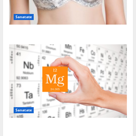
Sanatate
Sutienul, un pericol pentru sanatate?
Sanatate
De ce este important magneziul