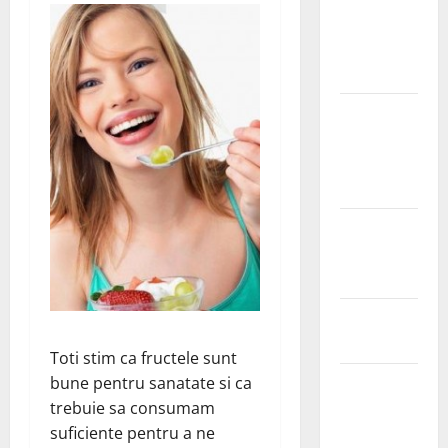
Ia tot ce e
mai bun din
fructe!
Sutienul, un
pericol
pentru
sanatate?
De ce este
important
magneziul
Laptisorul
de matca
Toti stim ca fructele sunt
Mentine
bune pentru sanatate si ca
sanatatea
trebuie sa consumam
sanilor
suficiente pentru a ne