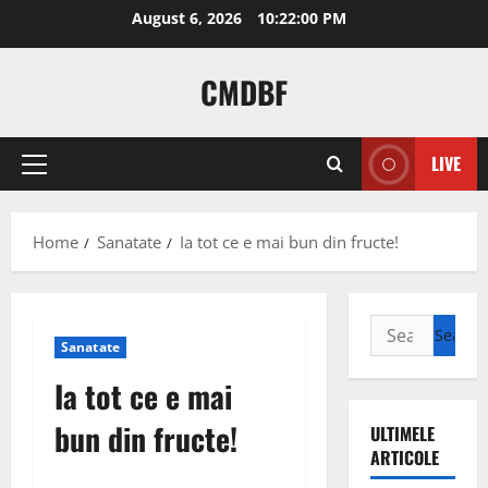
Skip
August 6, 2026
10:22:01 PM
to
content
CMDBF
LIVE
Primary
Menu
Home
Sanatate
Ia tot ce e mai bun din fructe!
Search
Sanatate
for:
Ia tot ce e mai
bun din fructe!
ULTIMELE
ARTICOLE