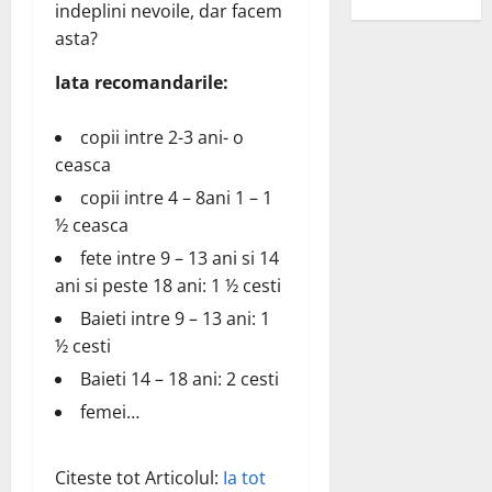
indeplini nevoile, dar facem
asta?
Iata recomandarile:
copii intre 2-3 ani- o
ceasca
copii intre 4 – 8ani 1 – 1
½ ceasca
fete intre 9 – 13 ani si 14
ani si peste 18 ani: 1 ½ cesti
Baieti intre 9 – 13 ani: 1
½ cesti
Baieti 14 – 18 ani: 2 cesti
femei…
Citeste tot Articolul:
Ia tot