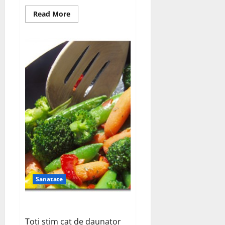
Read
Read More
more
about
Problema
sforaitului
Sanatate
Gatitul sanatos
Toti stim cat de daunator