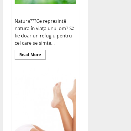
Remedii naturale la indemana!
Natura???Ce reprezintă
natura în viaţa unui om? Să
fie doar un refugiu pentru
cel care se simte...
Read
Read More
more
about
Remedii
naturale
la
indemana!