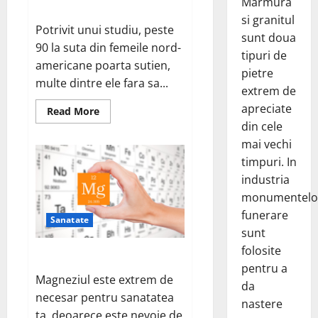
Marmura
sanatate?
si granitul
Potrivit unui studiu, peste
sunt doua
90 la suta din femeile nord-
tipuri de
americane poarta sutien,
pietre
multe dintre ele fara sa...
extrem de
apreciate
Read
Read More
more
din cele
about
Sutienul,
mai vechi
un
pericol
timpuri. In
pentru
industria
sanatate?
monumentelo
funerare
Sanatate
sunt
folosite
De ce este important magneziul
pentru a
Magneziul este extrem de
da
necesar pentru sanatatea
nastere
ta, deoarece este nevoie de