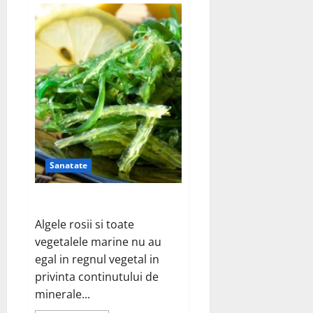
de
ce
fumezi?
Sanatate
Beneficiile algelor marine
Algele rosii si toate
vegetalele marine nu au
egal in regnul vegetal in
privinta continutului de
minerale...