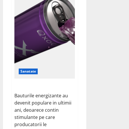
bine
sa
bem
ceai
verde
Sanatate
Energizantele si sanatatea
Bauturile energizante au
devenit populare in ultimii
ani, deoarece contin
stimulante pe care
producatorii le