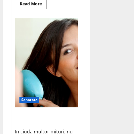
Read
Read More
more
about
Beneficiile
algelor
marine
Sanatate
Cum sa-ti faci parul sa creasca
mai repede
In ciuda multor mituri, nu