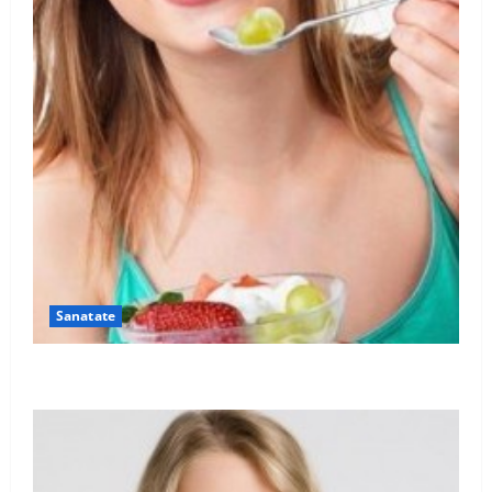
4
Mentine sanatatea sanilor
5
Sanatate
Ia tot ce e mai bun din fructe!