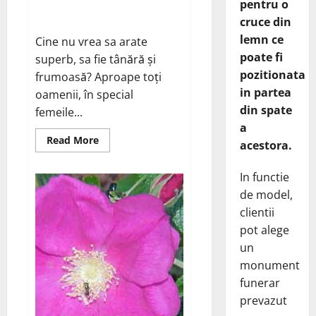
Trenduri in frumusete de care
pentru o
sa te feresti
cruce din
lemn ce
Cine nu vrea sa arate
poate fi
superb, sa fie tânără și
pozitionata
frumoasă? Aproape toți
in partea
oamenii, în special
din spate
femeile...
a
Read
Read More
acestora.
more
about
Trenduri
In functie
in
frumusete
de model,
de
care
clientii
sa
te
pot alege
feresti
un
monument
funerar
prevazut