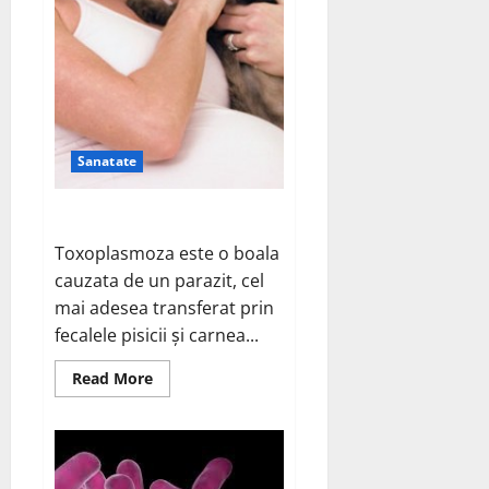
Sanatate
Sa intelegem toxoplasmoza
Toxoplasmoza este o boala
cauzata de un parazit, cel
mai adesea transferat prin
fecalele pisicii și carnea...
Read
Read More
more
about
Sa
intelegem
toxoplasmoza