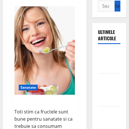
Search
for:
ULTIMELE
ARTICOLE
Ia tot ce e
mai bun din
fructe!
Sutienul, un
pericol
Sanatate
pentru
sanatate?
Ia tot ce e mai bun din fructe!
Toti stim ca fructele sunt
De ce este
bune pentru sanatate si ca
important
trebuie sa consumam
magneziul