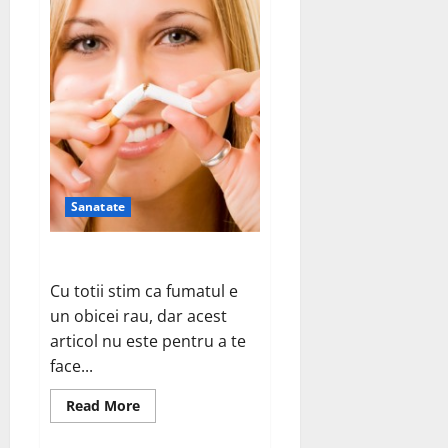
Sanatate
Tu de ce fumezi?
Cu totii stim ca fumatul e
un obicei rau, dar acest
articol nu este pentru a te
face...
Read
Read More
more
about
Tu