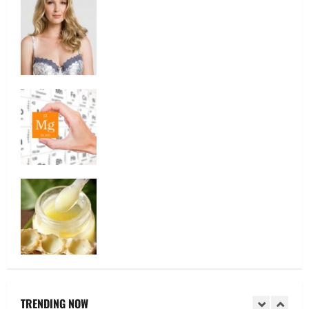
Laptisorul de matca
Sutienul, un pericol pentru sanatate?
4
Mentine sanatatea sanilor
De ce este important magneziul
5
Ia tot ce e mai bun din fructe!
Laptisorul de matca
1
Sutienul, un pericol pentru sanatate?
TRENDING NOW
2