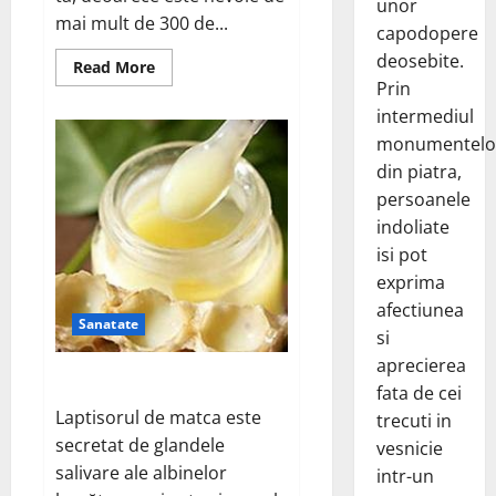
unor
mai mult de 300 de...
capodopere
deosebite.
Read
Read More
more
Prin
about
De
intermediul
ce
monumentelo
este
important
din piatra,
magneziul
persoanele
indoliate
isi pot
exprima
afectiunea
Sanatate
si
aprecierea
Laptisorul de matca
fata de cei
Laptisorul de matca este
trecuti in
secretat de glandele
vesnicie
salivare ale albinelor
intr-un