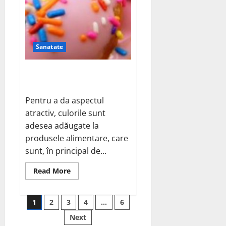
Sanatate
Colorantii alimentari si
sanatatea
Pentru a da aspectul
atractiv, culorile sunt
adesea adăugate la
produsele alimentare, care
sunt, în principal de...
Read
Read More
more
about
Colorantii
Posts
alimentari
1
2
3
4
…
6
si
sanatatea
Next
pagination