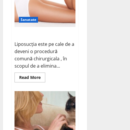
Sanatate
Liposuctia si riscurile ei
Liposucția este pe cale de a
deveni o procedură
comună chirurgicala , în
scopul de a elimina...
Read
Read More
more
about
Liposuctia
si
riscurile
ei