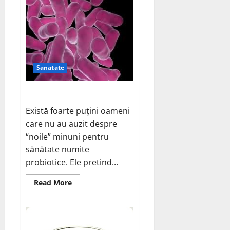
Sanatate
Ce sunt probioticele?
Există foarte puțini oameni
care nu au auzit despre
“noile” minuni pentru
sănătate numite
probiotice. Ele pretind...
Read
Read More
more
about
Ce
sunt
probioticele?