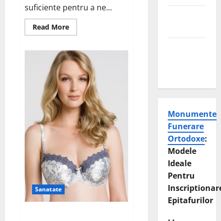
suficiente pentru a ne...
Laptisorul
Read
de matca
Read More
more
about
Mentine
Ia
tot
sanatatea
ce
e
sanilor
mai
bun
din
fructe!
Monumente
Funerare
Ortodoxe
:
Modele
Ideale
Pentru
Inscriptionar
Sanatate
Epitafurilor
Sutienul, un pericol pentru