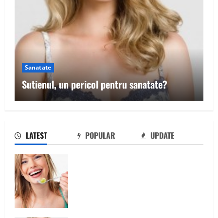
Sanatate
Sutienul, un pericol pentru sanatate?
Sutienul, un pericol pentru sanatate?
2
LATEST
POPULAR
UPDATE
De ce este important magneziul
Ia tot ce e mai bun din fructe!
3