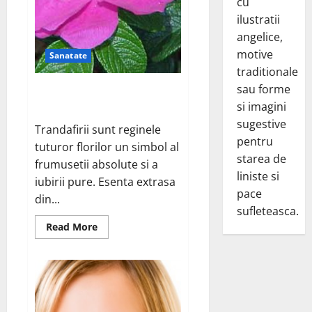
cu
ilustratii
angelice,
motive
Sanatate
traditionale
sau forme
Beneficiile trandafirului rosa
mosqueta
si imagini
sugestive
Trandafirii sunt reginele
pentru
tuturor florilor un simbol al
starea de
frumusetii absolute si a
liniste si
iubirii pure. Esenta extrasa
pace
din...
sufleteasca.
Read
Read More
more
about
Beneficiile
trandafirului
rosa
mosqueta