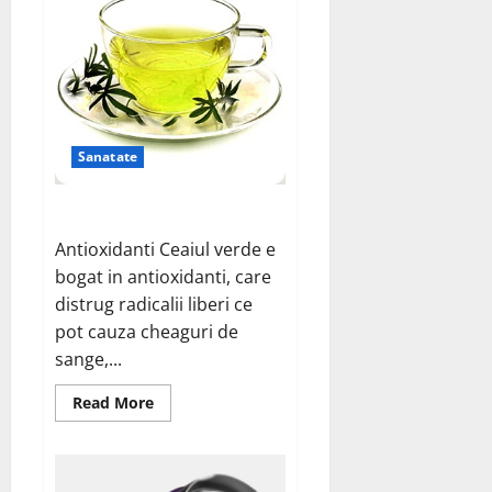
Sanatate
De ce e bine sa bem ceai verde
Antioxidanti Ceaiul verde e
bogat in antioxidanti, care
distrug radicalii liberi ce
pot cauza cheaguri de
sange,...
Read
Read More
more
about
De
ce
e