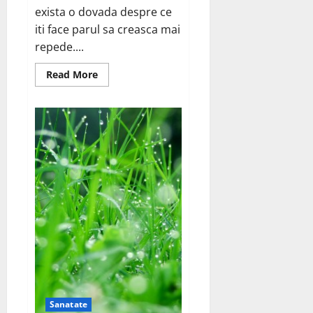
exista o dovada despre ce
iti face parul sa creasca mai
repede....
Read
Read More
more
about
Cum
sa-
ti
faci
parul
sa
creasca
mai
repede
Sanatate