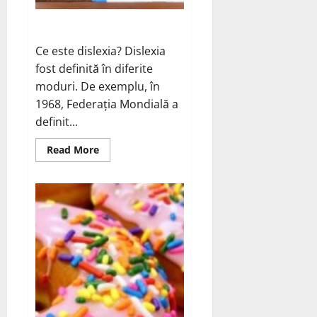
Sa intelegem dislexia
Ce este dislexia? Dislexia
fost definită în diferite
moduri. De exemplu, în
1968, Federația Mondială a
definit...
Read
Read More
more
about
Sa
intelegem
dislexia