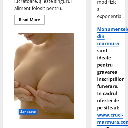
lucrătoare, și este singurul
mod fizic
aliment folosit pentru...
si
exponential.
Read
Read More
more
about
Monumentel
Laptisorul
de
din
matca
marmura
sunt
ideale
pentru
gravarea
inscriptiilor
funerare.
In cadrul
ofertei de
pe site-ul:
Sanatate
www.cruci-
marmura.co
Mentine sanatatea sanilor