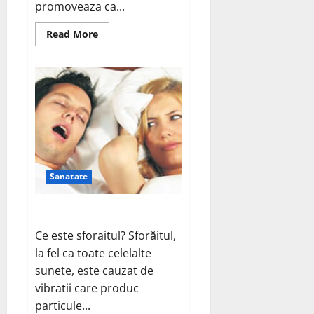
promoveaza ca...
Read
Read More
more
about
Energizantele
si
sanatatea
Sanatate
Problema sforaitului
Ce este sforaitul? Sforăitul,
la fel ca toate celelalte
sunete, este cauzat de
vibratii care produc
particule...