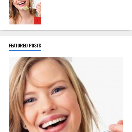
Ia tot ce e mai bun din fructe!
1
FEATURED POSTS
Sutienul, un pericol pentru sanatate?
2
De ce este important magneziul
3
Laptisorul de matca