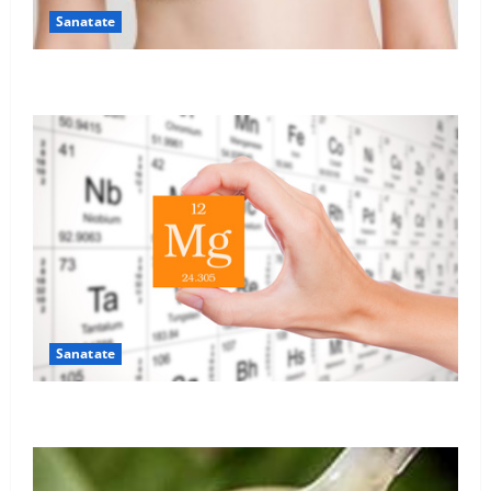
Sanatate
Sutienul, un pericol pentru sanatate?
Sanatate
De ce este important magneziul