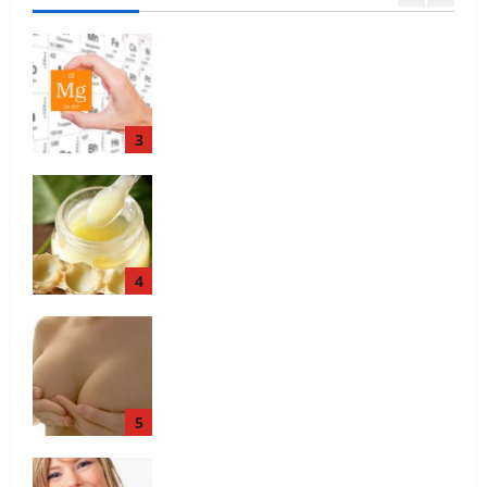
De ce este important magneziul
3
Laptisorul de matca
4
Mentine sanatatea sanilor
5