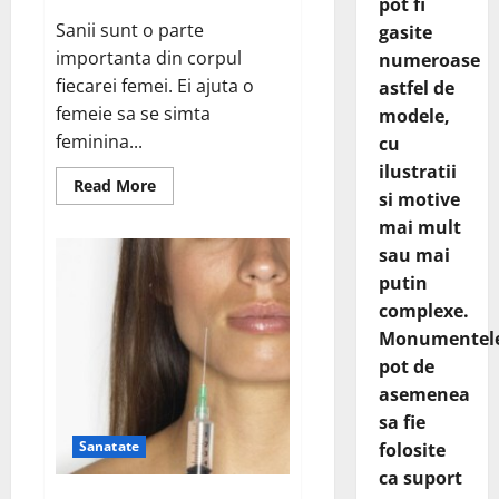
pot fi
Sanii sunt o parte
gasite
importanta din corpul
numeroase
fiecarei femei. Ei ajuta o
astfel de
femeie sa se simta
modele,
feminina...
cu
ilustratii
Read
Read More
si motive
more
about
mai mult
Mentine
sanatatea
sau mai
sanilor
putin
complexe.
Monumentel
pot de
asemenea
sa fie
Sanatate
folosite
ca suport