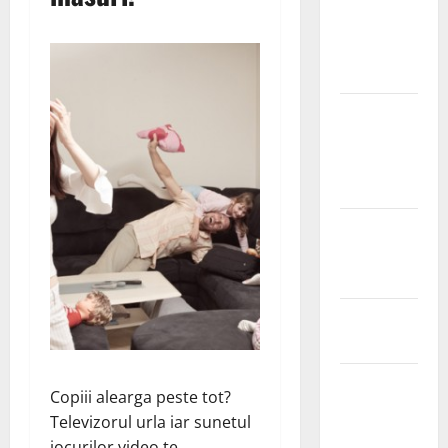
Ia tot ce e
mai bun din
fructe!
Sutienul, un
pericol
pentru
sanatate?
De ce este
important
magneziul
Laptisorul
de matca
Mentine
Copiii alearga peste tot?
sanatatea
Televizorul urla iar sunetul
sanilor
jocurilor video te