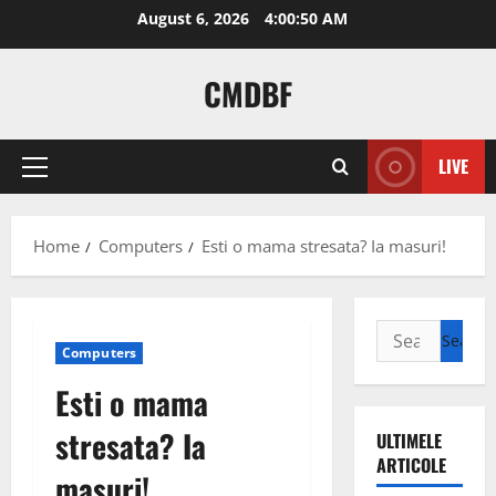
Skip
August 6, 2026
4:00:50 AM
to
content
CMDBF
LIVE
Primary
Menu
Home
Computers
Esti o mama stresata? Ia masuri!
Search
Computers
for:
Esti o mama
stresata? Ia
ULTIMELE
ARTICOLE
masuri!