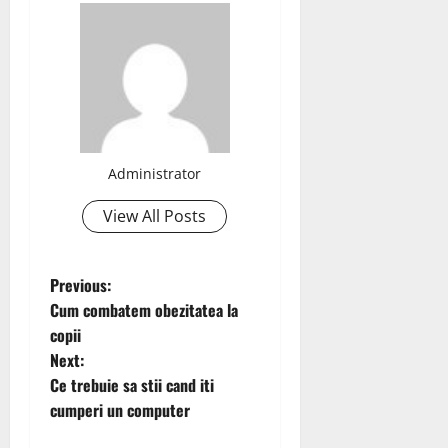
Administrator
View All Posts
P
Previous:
Cum combatem obezitatea la
o
copii
Next:
s
Ce trebuie sa stii cand iti
t
cumperi un computer