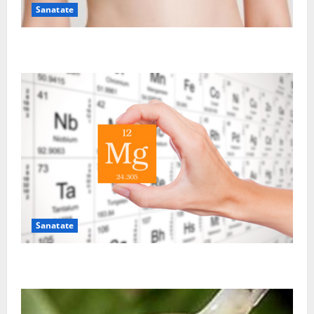
Sanatate
Sutienul, un pericol pentru sanatate?
Sanatate
De ce este important magneziul