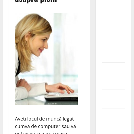
Ia tot ce e
mai bun din
fructe!
Sutienul, un
pericol
pentru
sanatate?
De ce este
important
magneziul
Laptisorul
de matca
Mentine
Aveti locul de muncă legat
sanatatea
cumva de computer sau vă
sanilor
petreceți cea mai mare