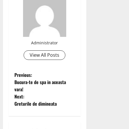
Administrator
View All Posts
P
Previous:
Bucura-te de spa in aceasta
o
vara!
Next:
s
Greturile de dimineata
t
n