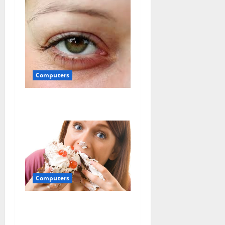
Computers
Sindromul ochilor uscati
Computers
Mancatul pe baza
emotionala