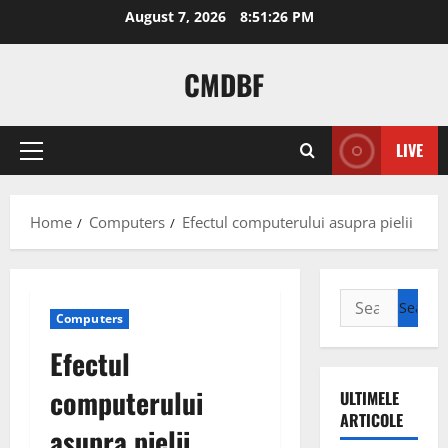
Skip
August 7, 2026
8:51:26 PM
to
content
CMDBF
LIVE
Primary
Menu
Home
Computers
Efectul computerului asupra pielii
Search
Computers
for:
Efectul
computerului
ULTIMELE
ARTICOLE
asupra pielii