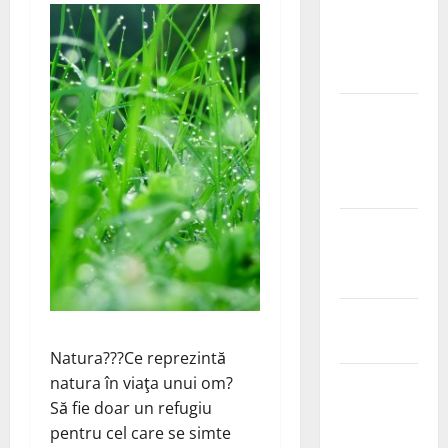
Ia tot ce e
mai bun din
fructe!
Sutienul, un
pericol
pentru
sanatate?
De ce este
important
magneziul
Laptisorul
de matca
Natura???Ce reprezintă
Mentine
natura în viaţa unui om?
sanatatea
Să fie doar un refugiu
sanilor
pentru cel care se simte