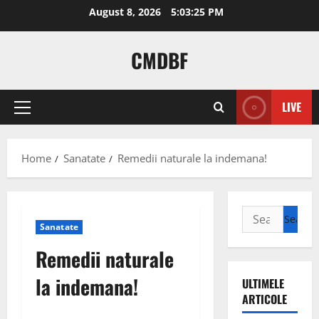
Skip
August 8, 2026
5:03:26 PM
to
content
CMDBF
LIVE
Primary
Menu
Home
Sanatate
Remedii naturale la indemana!
Search
Sanatate
for:
Remedii naturale
la indemana!
ULTIMELE
ARTICOLE