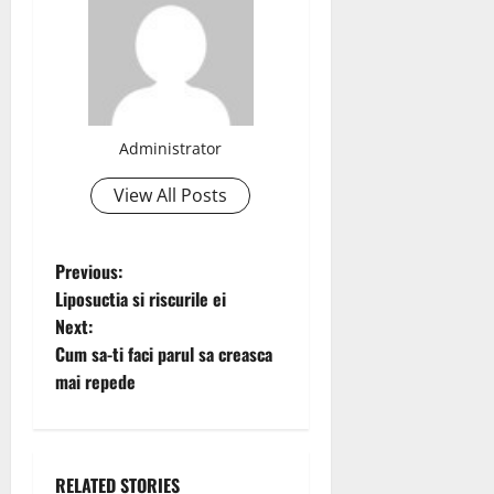
Administrator
View All Posts
P
Previous:
Liposuctia si riscurile ei
o
Next:
Cum sa-ti faci parul sa creasca
s
mai repede
t
n
RELATED STORIES