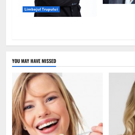
Limbajul Trupului
Atrage oamenii
trupului
Limbajul trupului la barbati
YOU MAY HAVE MISSED