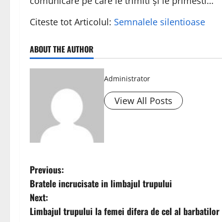
comunicare pe care le trimiti și le primesti…
Citeste tot Articolul:
Semnalele silentioase
ABOUT THE AUTHOR
Administrator
View All Posts
P
Previous:
Bratele incrucisate in limbajul trupului
o
Next:
s
Limbajul trupului la femei difera de cel al barbatilor 