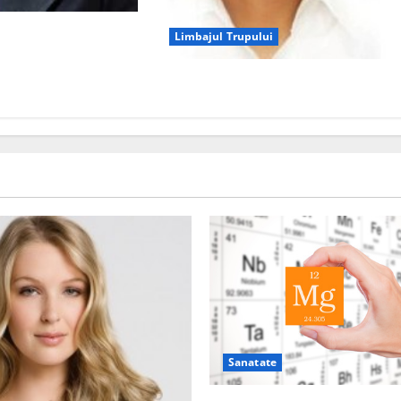
 prin limbajul
Limbajul Trupului
Cele sapte emotii universale
Sanatate