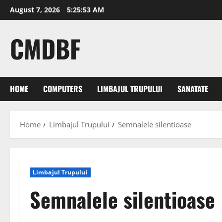
Skip
August 7, 2026
5:25:54 AM
to
content
CMDBF
HOME
COMPUTERS
LIMBAJUL TRUPULUI
SANATATE
Home
Limbajul Trupului
Semnalele silentioase
Limbajul Trupului
Semnalele silentioase