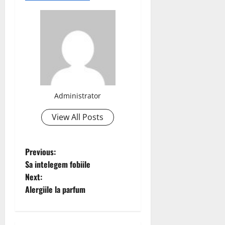
Administrator
View All Posts
P
Previous:
Sa intelegem fobiile
o
Next:
Alergiile la parfum
s
t