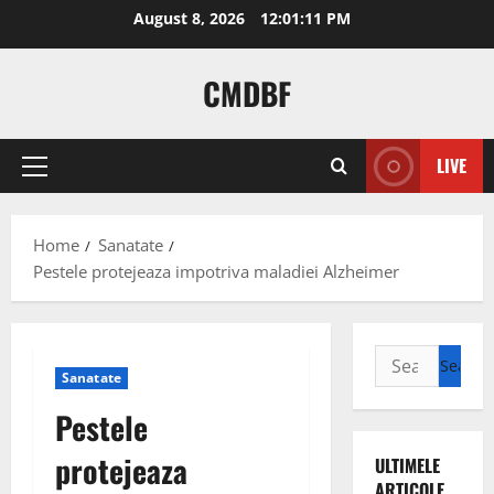
Skip
August 8, 2026
12:01:12 PM
to
content
CMDBF
LIVE
Primary
Menu
Home
Sanatate
Pestele protejeaza impotriva maladiei Alzheimer
Search
Sanatate
for:
Pestele
protejeaza
ULTIMELE
ARTICOLE