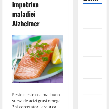
impotriva
Ia tot ce e
maladiei
mai bun din
Alzheimer
fructe!
Sutienul, un
pericol
pentru
sanatate?
De ce este
important
magneziul
Laptisorul
de matca
Pestele este cea mai buna
Mentine
sursa de acizi grasi omega
sanatatea
3 si cercetatorii arata ca