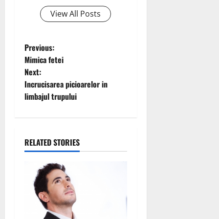
View All Posts
P
Previous:
Mimica fetei
o
Next:
Incrucisarea picioarelor in
s
limbajul trupului
t
n
RELATED STORIES
a
v
i
g