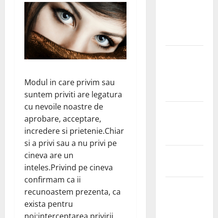
Ia tot ce e
mai bun din
fructe!
Sutienul, un
pericol
pentru
Modul in care privim sau
sanatate?
suntem priviti are legatura
cu nevoile noastre de
De ce este
aprobare, acceptare,
important
incredere si prietenie.Chiar
magneziul
si a privi sau a nu privi pe
Laptisorul
cineva are un
de matca
inteles.Privind pe cineva
confirmam ca ii
Mentine
recunoastem prezenta, ca
sanatatea
exista pentru
sanilor
noi;interceptarea privirii