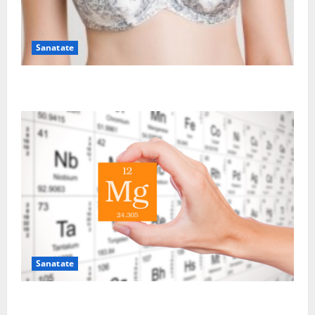
Sanatate
Sutienul, un pericol pentru sanatate?
Sanatate
De ce este important magneziul