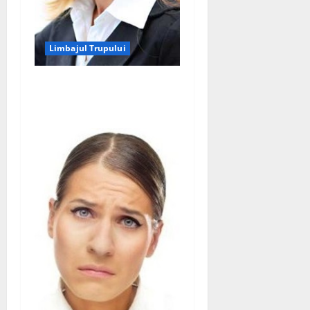
Limbajul Trupului
Atrage oamenii prin
limbajul trupului