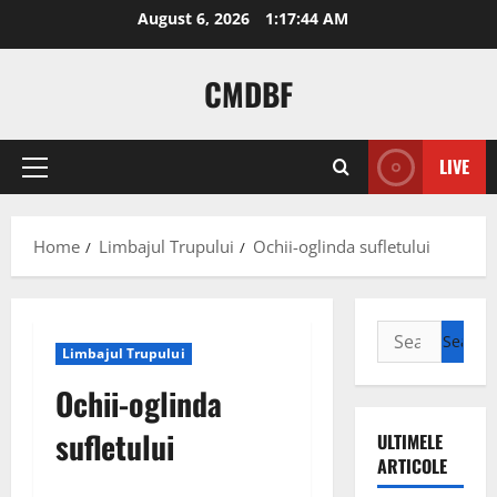
Skip
August 6, 2026
1:17:45 AM
to
content
CMDBF
LIVE
Primary
Menu
Home
Limbajul Trupului
Ochii-oglinda sufletului
Search
Limbajul Trupului
for:
Ochii-oglinda
sufletului
ULTIMELE
ARTICOLE