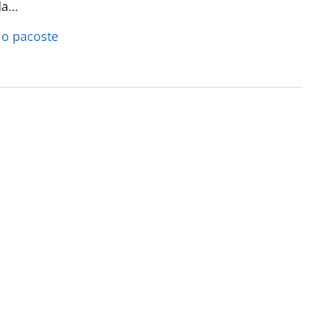
nda…
, o pacoste