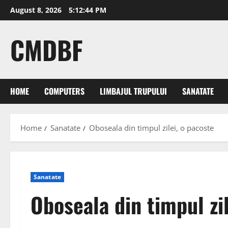
Skip
August 8, 2026
5:12:45 PM
to
content
CMDBF
HOME
COMPUTERS
LIMBAJUL TRUPULUI
SANATATE
Home
Sanatate
Oboseala din timpul zilei, o pacoste
Sanatate
Oboseala din timpul zil