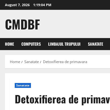
Skip
August 7, 2026
1:19:05 PM
to
content
CMDBF
HOME
COMPUTERS
LIMBAJUL TRUPULUI
SANATATE
Home
Sanatate
Detoxifierea de primavara
Sanatate
Detoxifierea de primav