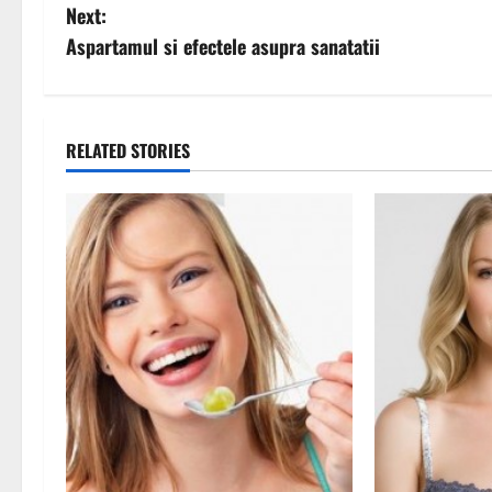
o
Next:
s
Aspartamul si efectele asupra sanatatii
t
n
RELATED STORIES
a
v
i
g
a
t
i