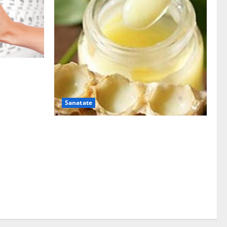
iul
Sanatate
Laptisorul de matca