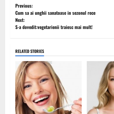
P
Previous:
Cum sa ai unghii sanatoase in sezonul rece
o
Next:
s
S-a dovedit:vegetarienii traiesc mai mult!
t
n
RELATED STORIES
a
v
i
g
a
t