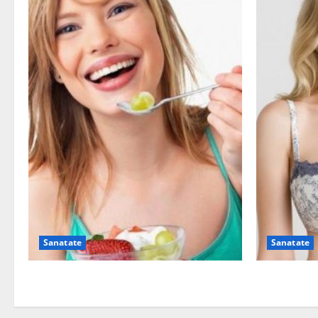
Sanatate
Sanatate
Ia tot ce e mai bun din fructe!
Sutienul, u