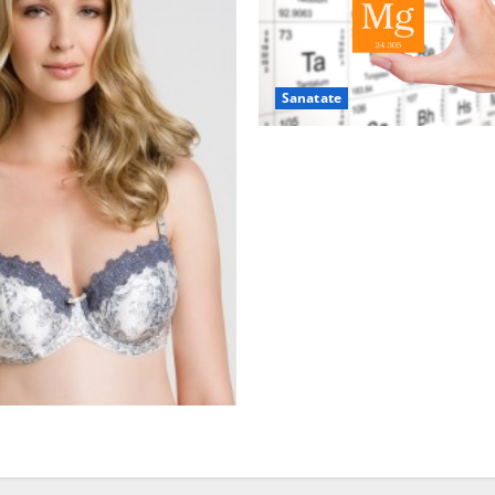
Sanatate
De ce este important magnez
n pericol pentru sanatate?