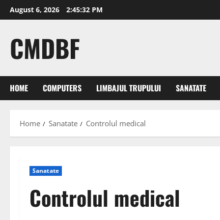
Skip
August 6, 2026
2:45:32 PM
to
content
CMDBF
HOME
COMPUTERS
LIMBAJUL TRUPULUI
SANATATE
Home
Sanatate
Controlul medical
Sanatate
Controlul medical