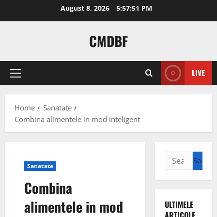
Skip
August 8, 2026
5:57:52 PM
to
content
CMDBF
LIVE
Primary
Menu
Home
Sanatate
Combina alimentele in mod inteligent
Search
Sanatate
for:
Combina
alimentele in mod
ULTIMELE
ARTICOLE