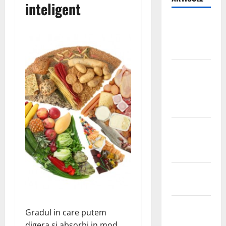
inteligent
Ia tot ce e
mai bun din
fructe!
Sutienul, un
pericol
pentru
sanatate?
De ce este
important
magneziul
Laptisorul
de matca
Mentine
Gradul in care putem
sanatatea
digera si absorbi in mod