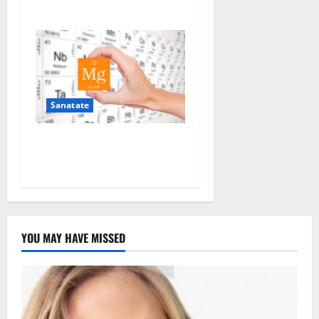
sanatate?
Sanatate
De ce este important
magneziul
YOU MAY HAVE MISSED